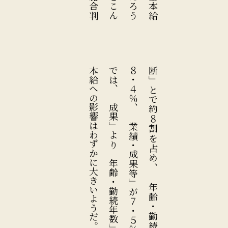
。
で
本
％
断
８