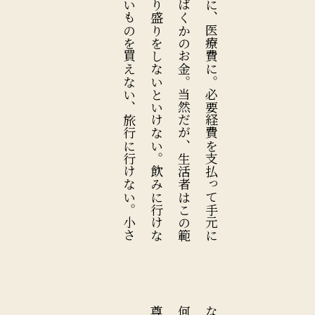
に
残
囲
い