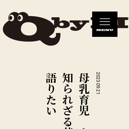
い
母
乳
育
児
ワ
ー
カ
ー
の​
知
ら
れ
ざ
る​
苦
闘
を​
語
り
た
2023.09.21