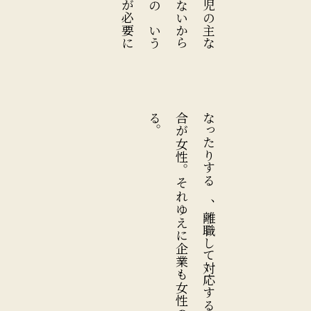
。
な
合
る